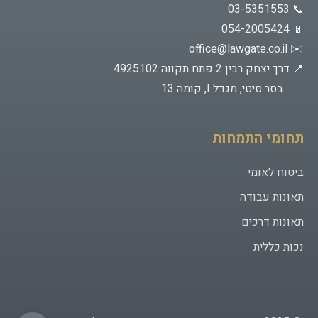
📞 03-5351553
הודעה (200 תווים מקסימום)
📱 054-2005424
office@lawgate.co.il
✉️
📍 דרך יצחק רבין 2 פתח תקווה 4925102
בסר סיטי, מגדל I, קומה 13
0/200 תווים
תחומי התמחות
ביטוח לאומי
תאונות עבודה
תאונות דרכים
נכות כללית