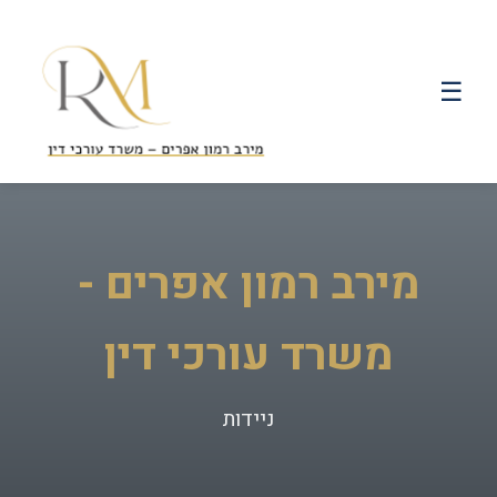
☰
מירב רמון אפרים -
משרד עורכי דין
ניידות