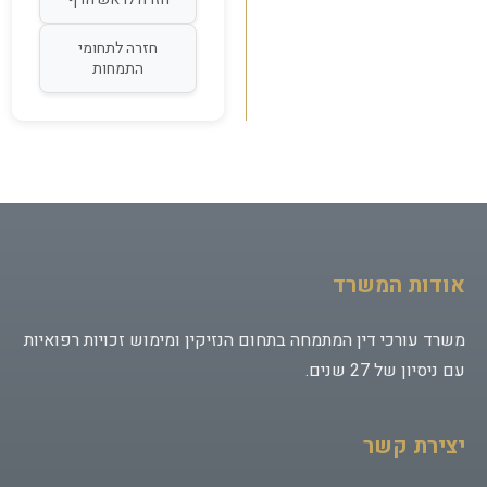
חזרה לתחומי
התמחות
שם מלא *
אודות המשרד
טלפון לחזרה *
משרד עורכי דין המתמחה בתחום הנזיקין ומימוש זכויות רפואיות
עם ניסיון של 27 שנים.
אימייל *
יצירת קשר
נושא