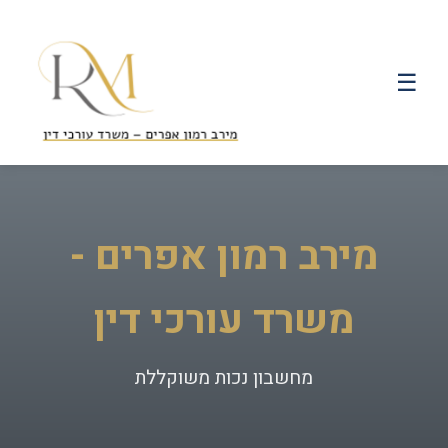
☰
מירב רמון אפרים -
משרד עורכי דין
מחשבון נכות משוקללת