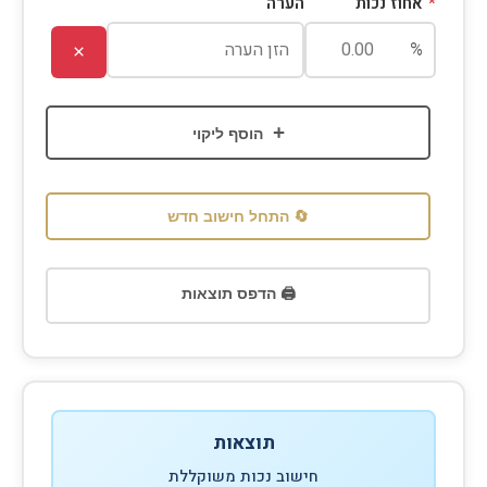
*
אחוז נכות
הערה
%
×
+
הוסף ליקוי
🔄 התחל חישוב חדש
🖨️ הדפס תוצאות
תוצאות
חישוב נכות משוקללת