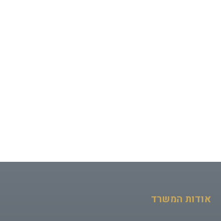
נושא
הודעה (200 תווים מקסימום)
0/200 תווים
אודות המשרד