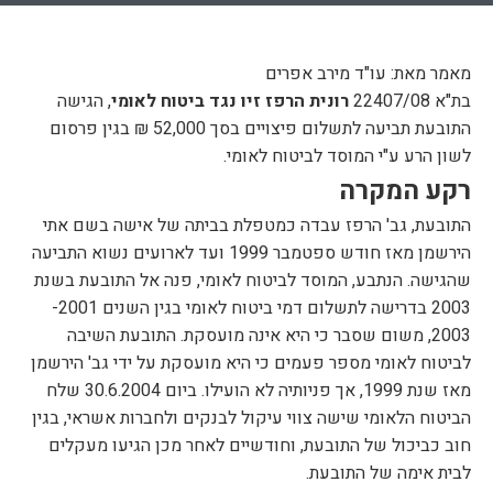
מאמר מאת: עו"ד מירב אפרים
בת"א 22407/08
רונית הרפז זיו נגד ביטוח לאומי
, הגישה
התובעת תביעה לתשלום פיצויים בסך 52,000 ₪ בגין פרסום
לשון הרע ע"י המוסד לביטוח לאומי.
רקע המקרה
התובעת, גב' הרפז עבדה כמטפלת בביתה של אישה בשם אתי
הירשמן מאז חודש ספטמבר 1999 ועד לארועים נשוא התביעה
שהגישה. הנתבע, המוסד לביטוח לאומי, פנה אל התובעת בשנת
2003 בדרישה לתשלום דמי ביטוח לאומי בגין השנים 2001-
2003, משום שסבר כי היא אינה מועסקת. התובעת השיבה
לביטוח לאומי מספר פעמים כי היא מועסקת על ידי גב' הירשמן
מאז שנת 1999, אך פניותיה לא הועילו. ביום 30.6.2004 שלח
הביטוח הלאומי שישה צווי עיקול לבנקים ולחברות אשראי, בגין
חוב כביכול של התובעת, וחודשיים לאחר מכן הגיעו מעקלים
לבית אימה של התובעת.