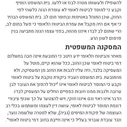
להשפילו ולעשותו מטרה לבוז או ללעג. בית המשפט הוסיף
וקבע כי למוסד לביטוח לאומי לא עומדת הגנה כלשהי לפי
החוק, שכן התנהל באטימות ובחוסר תום לב. בית המשפט הבהיר
כי אף אם היה מקבל את עמדת הביטוח הלאומי כי פעל בתום לב,
הרי שתום לב לבדו איננו מהווה, בפני עצמו הגנה מתביעה בגין
פרסום לשון הרע.
המסקנה המשפטית
מאחר והביטוח הלאומי ידע היטב כי התובעת אינה חבה בתשלום
דמי ביטוח לאומי שכן החוב, ככל שהוא קיים, מוטל על
המעסיקה בלבד, היה עליו לגבות את החוב מן המעסיקה, ולא
מהתובעת. בית המשפט העביר ביקורת נוקבת על ביטוח לאומי
וקבע כי המוסד לביטוח לאומי אינו "יכול להפוך את העובד לבן
ערובה ולגבות ממנו חובות כספיים החלים על המעסיק לבדו.
הדבר אינו ראוי וגם איננו חוקי, ויש להצטער על כך שגוף ציבורי
דוגמת המוסד לביטוח לאומי, עושה דין לעצמו ומשתמש בכלי רב
העוצמה של פקודת המיסים (גביה), שלא למטרה שלשמה נועד,
ונגד עובדת שברור בעליל כי אינה חייבת בחוב דמי ביטוח לאומי".