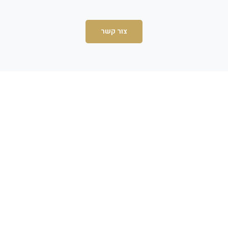
צור קשר
שם מלא *
טלפון לחזרה *
אימייל *
נושא