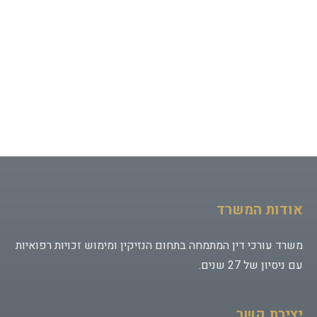
הודעה (200 תווים מקסימום)
0/200 תווים
אודות המשרד
משרד עורכי דין המתמחה בתחום הנזיקין ומימוש זכויות רפואיות
עם ניסיון של 27 שנים.
יצירת קשר