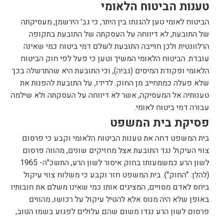
טענות הביטוח הלאומי
הביטוח לאומי טען להגנתו בין היתר, כי גב' הירשמן, מעסיקתה
של התובעת, לא דיווחה על העסקתה של התובעת בתקופה
הרלוונטית ולכן חוייבה התובעת לשלם דמי ביטוח כמי שאינה
עובדת. הביטוח הלאומי המשיך וטען כי פעל לפי חוק הביטוח
הלאומי ופקודת המיסים (גביה), וכי התובעת היא שהתרשלה בכך
שלא פעלה כמתחייב מן החוק. לדידו, על התובעת להפנות את
טענותיה אל המעסיקה, אשר לא דיווחה על העסקתה ולא שילמה
עבורה דמי ביטוח לאומי.
פסיקת בית המשפט
בית המשפט דחה את טענות הביטוח הלאומי וקבע כי פרסום
צווי העיקול נגד התובעת אצל מחזיקים שונים, מהווה פרסום
לשון הרע כמשמעותו בחוק איסור לשון הרע, התשכ"ה- 1965
(להלן: "החוק"). בית המשפט חזר וקבע כי משלוח צווי עיקול
ביחס לאדם מסויים, המציגים אותו כמי שאינו משלם את חובותיו
באופן שלא היה מנוס אלא להטיל עיקול על רכושו, מהווים
פרסום לשון הרע נגדו משום שהם עלולים לפגוע בשמו הטוב,