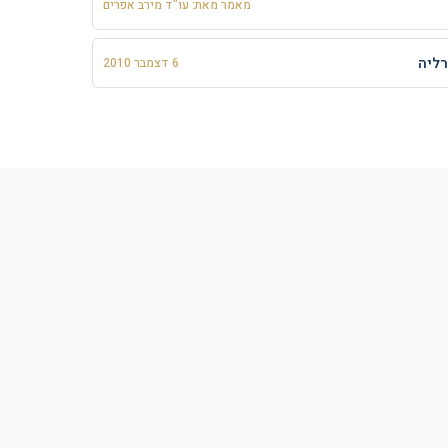
מאמר מאת: עו"ד מירב אפרים
רליה
6 דצמבר 2010