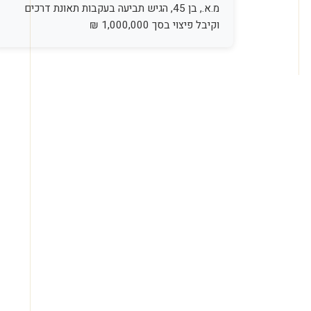
בציבור. אחרי הליכים ממושכים בבית הדין לעבודה,
התביעות אושרו, והיא מקבלת קצבאות שארים בסך
של כ- 7,500 ₪ לחודש.